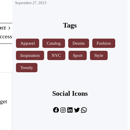
September 27, 2023
Tags
OST
ccess
Apparel
Catalog
Denim
Fashion
Inspiration
NYC
Sport
Style
Trendy
Social Icons
eget