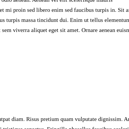
t mi proin sed libero enim sed faucibus turpis in. Sit 
us turpis massa tincidunt dui. Enim ut tellus elementu
ut sem viverra aliquet eget sit amet. Ornare aenean eui
olutpat diam. Risus pretium quam vulputate dignissim. 
 tristique senectus. Fringilla phasellus faucibus sceler