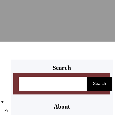
Search
Search
er
About
e. Et