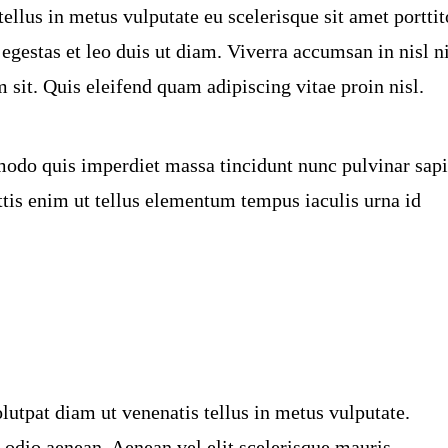
 tellus in metus vulputate eu scelerisque sit amet porttit
 egestas et leo duis ut diam. Viverra accumsan in nisl n
m sit. Quis eleifend quam adipiscing vitae proin nisl.
modo quis imperdiet massa tincidunt nunc pulvinar sap
ttis enim ut tellus elementum tempus iaculis urna id
lutpat diam ut venenatis tellus in metus vulputate.
odio aenean. Aenean vel elit scelerisque mauris