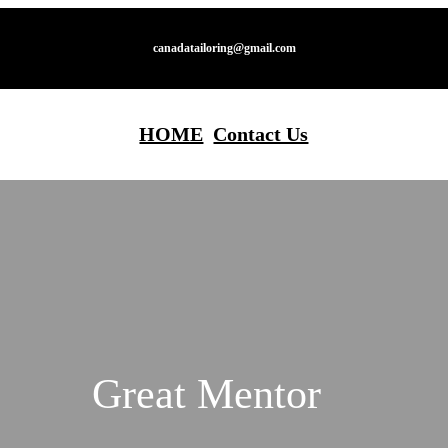
canadatailoring@gmail.com
HOME
Contact Us
Great Mentor