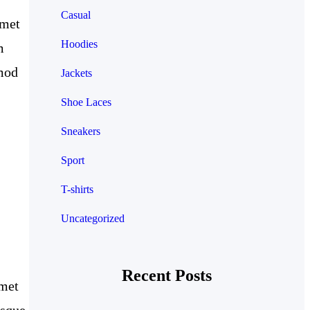
Casual
amet
Hoodies
m
smod
Jackets
Shoe Laces
Sneakers
Sport
T-shirts
Uncategorized
Recent Posts
Amet
isque